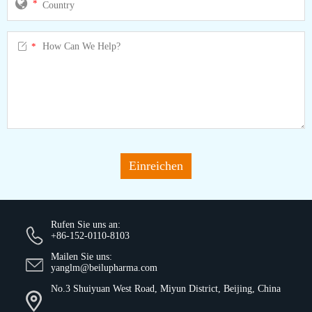
*

*
Einreichen
Rufen Sie uns an:
+86-152-0110-8103
Mailen Sie uns:
yanglm@beilupharma.com
No.3 Shuiyuan West Road, Miyun District, Beijing, China