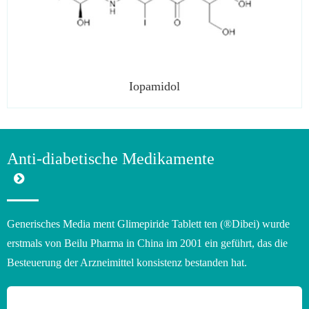
Iopamidol
Anti-diabetische Medikamente
Generisches Media ment Glimepiride Tablett ten (®Dibei) wurde
erstmals von Beilu Pharma in China im 2001 ein geführt, das die
Besteuerung der Arzneimittel konsistenz bestanden hat.