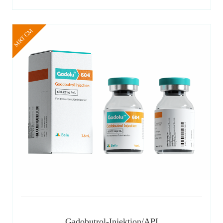
MRT CM
Gadobutrol-Injektion/API