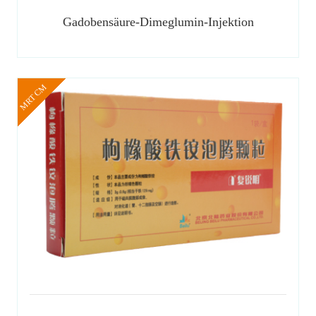
Gadobensäure-Dimeglumin-Injektion
MRT CM