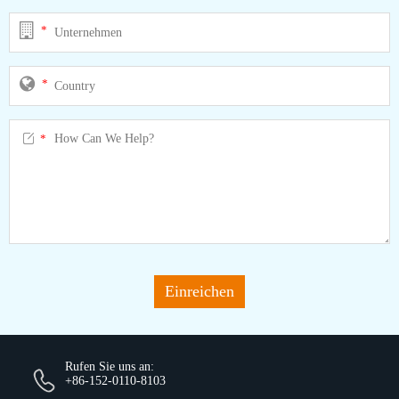
*
*

*
Einreichen
Rufen Sie uns an:
+86-152-0110-8103